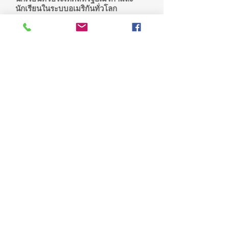
นักเรียนในระบบอเมริกันทั่วโลก
Flex Program
ใกล้จะปิดเทอมกันแล้ว อย่าปล่อยเวลาไป
มาฝึกภาษาอังกฤษและภาษาจีนที่
โรงเรียนนานาชาติธีโอดอร์ แก้ปัญหา
ความมั่นใจในการสนทนาภาษาอังกฤษ
ได้เพื่อนใหม่ ได้แนวคิดใหม่ๆ แล้วพบกัน
จ้า ติดต่อพี่มะนาว ได้วันอาทิตย์-วันศุกร์
เวลา 9.00 น-15.00 น. โทร.
0887582608
หรือ LINE ID
tis.ac.th