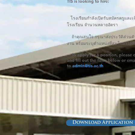
TIS is looking to hire:
โรงเรียนกำลังเปิดรับสมัครครูและเจ
โรงเรียน จำนวนหลายอัตรา
ถ้าคุณสนใจ กรุณาส่งประวัติส่วนต
งาน พร้อมระบุตำแหน่งที่สนใจมาได้ที
To apply for a position, please 
and fill out the form below or ema
to
admin@tis.ac.th
Download Application