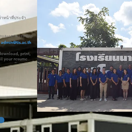
้าหน้าที่ประจำ
ัวและเอกสารสมัคร
่
admin@tis.ac.th
download, print,
il your resume